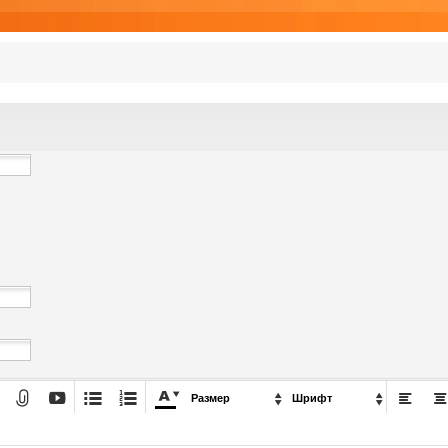







Размер

Шрифт
