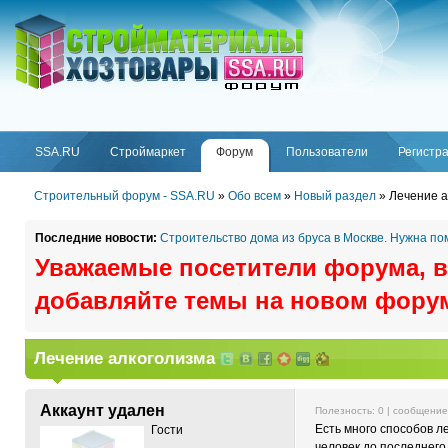
ФОРУМ
SSA.RU
SSA.RU
Строймаркет
Форум
Пользователи
Регистр
Строительный форум - SSA.RU
»
Обо всем
»
Новый раздел
»
Лечение а
Последние новости:
Строительство дома из бруса в Москве. Нужна п
Уважаемые посетители форума, в
добавляйте темы на новом фору
Лечение алкоголизма
Аккаунт удален
Полезность:
0
| сообщени
Есть много способов л
Гости
человек до последнего