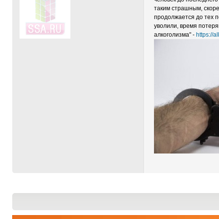
таким страшным, скоре
продолжается до тех п
уволили, время потер
алкоголизма" -
https://