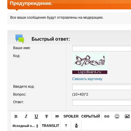
Предупреждение.
Все ваши сообщения будут отправлены на модерацию.
Быстрый ответ:
Ваше имя:
Код:
Сменить картинку
Введите код:
Вопрос:
(10+40)*2
Ответ:








SPOILER
СКРЫТЫЙ

TRANSLIT
?
Исходный код
