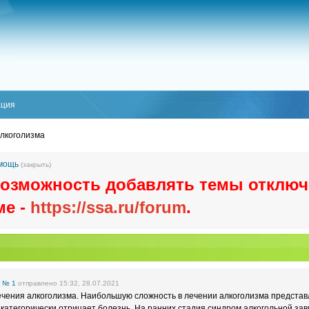
ация
лкоголизма
омощь
(закрыть)
озможность добавлять темы отключ
ме -
https://ssa.ru/forum
.
е
№ 1
отправлено 15:32, 28.07.2021
ечения алкоголизма. Наибольшую сложность в лечении алкоголизма представл
 категорически отрицает болезнь. На ранних стадия синдром алкогольной за