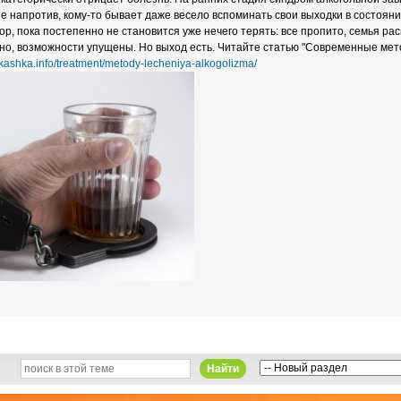
е напротив, кому-то бывает даже весело вспоминать свои выходки в состояни
ор, пока постепенно не становится уже нечего терять: все пропито, семья ра
яно, возможности упущены. Но выход есть. Читайте статью "Современные ме
alkashka.info/treatment/metody-lecheniya-alkogolizma/
Найти