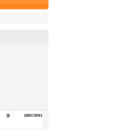


[BBCODE]