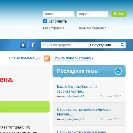
Войти
Запомнить
Регистрация
Забыли пароль?
Обсуждения
Новые публикации
Скрыть панель справа
Последние темы
ена,
Какой брус выбрать при
строительстве...
Автор:
olegbeluy87
Сегодня, 13:05
Строительство дома из бруса в
Москве....
Автор:
olegbeluy87
Сегодня, 12:35
яет тот факт, что
Строительство домов и бань
висимости выглядит не