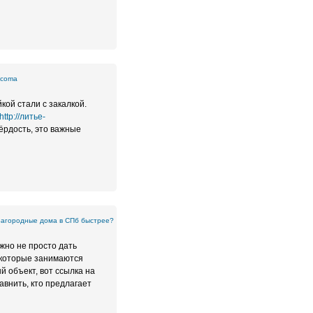
icoma
кой стали с закалкой.
http://литье-
вёрдость, это важные
 загородные дома в СПб быстрее?
ужно не просто дать
, которые занимаются
 объект, вот ссылка на
авнить, кто предлагает