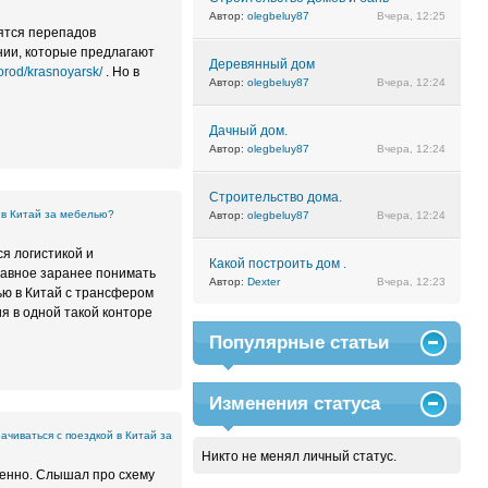
Автор:
olegbeluy87
Вчера, 12:25
оятся перепадов
нии, которые предлагают
Деревянный дом
orod/krasnoyarsk/
. Но в
Автор:
olegbeluy87
Вчера, 12:24
Дачный дом.
Автор:
olegbeluy87
Вчера, 12:24
Строительство дома.
 в Китай за мебелью?
Автор:
olegbeluy87
Вчера, 12:24
ся логистикой и
Какой построить дом .
лавное заранее понимать
Автор:
Dexter
Вчера, 12:23
ью в Китай с трансфером
я в одной такой конторе
Популярные статьи
Изменения статуса
ачиваться с поездкой в Китай за
Никто не менял личный статус.
венно. Слышал про схему