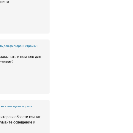
ением.
ять для фильтра и стройки?
 засыпать и немного для
истикам?
тка и въездные ворота
Питера и области клинят
думайте освещение и