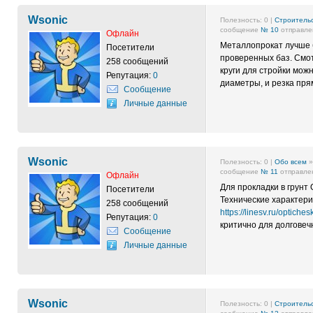
Wsonic
Полезность:
0
|
Строительс
сообщение
№ 10
отправлен
Офлайн
Металлопрокат лучше б
Посетители
проверенных баз. Смо
258 сообщений
круги для стройки мож
Репутация:
0
диаметры, и резка прям
Сообщение
Личные данные
Wsonic
Полезность:
0
|
Обо всем
сообщение
№ 11
отправлен
Офлайн
Для прокладки в грунт
Посетители
Технические характери
258 сообщений
https://linesv.ru/optiche
Репутация:
0
критично для долговеч
Сообщение
Личные данные
Wsonic
Полезность:
0
|
Строительс