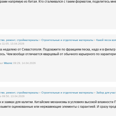
урами напрямую из Китая. Кто сталкивался с таким форматом, поделитесь мн
тво, ремонт, стройматериалы
»
Строительные и отделочные материалы
»
Какой песок вз
 11:05, 13.04.2026
ма недалеко от Севастополя. Подскажите по фракциям песка, надо и в фильтр
ось. Чем вообще отличается кварцевый от обычного карьерного по характер
вал
Wsonic
09:29, 14.04.2026
тво, ремонт, стройматериалы
»
Строительные и отделочные материалы
»
Забор для учас
 09:50, 13.04.2026
х и замках для калитки. Китайские механизмы в условиях высокой влажности 
Возьмите оцинкованные или нержавеющие элементы с гарантией. И сразу про