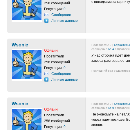
с поездками за гарнит
258 сообщений
Репутация:
0
Сообщение
Личные данные
Wsonic
Полезность:
0
|
Строительс
сообщение
№ 4
отправлено
Офлайн
У нас стройка идет до
Посетители
замеса раствора остал
258 сообщений
Репутация:
0
Последний раз редактиро
Сообщение
Личные данные
Wsonic
Полезность:
0
|
Строительс
сообщение
№ 5
отправлено
Офлайн
Не экономьте на петля
Посетители
через пару месяцев. 
258 сообщений
звонок.
Репутация:
0