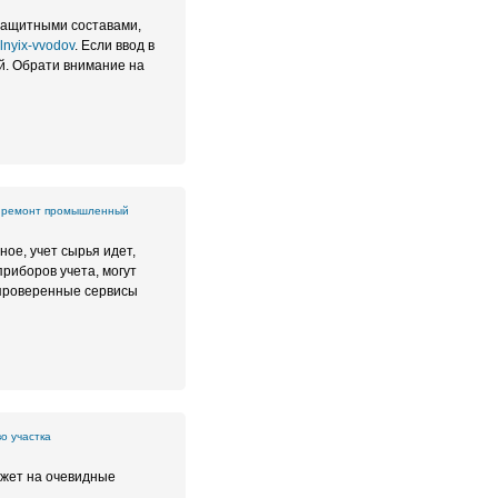
езащитными составами,
elnyix-vvodov
. Если ввод в
ой. Обрати внимание на
а ремонт промышленный
ое, учет сырья идет,
риборов учета, могут
е проверенные сервисы
о участка
ажет на очевидные