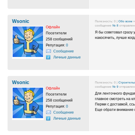
Wsonic
Полезность:
0
|
Обо всем
сообщение
№ 8
отправлено
Офлайн
Я бы советовал сразу 
Посетители
накосячить, лучше когд
258 сообщений
Репутация:
0
Сообщение
Личные данные
Wsonic
Полезность:
0
|
Строительс
сообщение
№ 9
отправлено
Офлайн
Для ленточного фундам
Посетители
главное смотреть на к
258 сообщений
Перми с доставкой, сс
Репутация:
0
Еще обрати внимание 
Сообщение
Личные данные