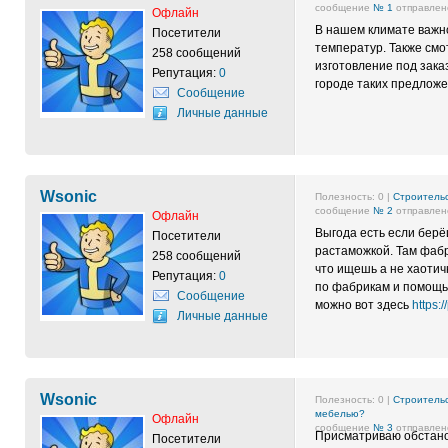
сообщение
№ 1
отправлено
Офлайн
В нашем климате важно
Посетители
температур. Также смо
258 сообщений
изготовление под зака
Репутация:
0
городе таких предложе
Сообщение
Личные данные
Wsonic
Полезность:
0
|
Строительс
сообщение
№ 2
отправлено
Офлайн
Выгода есть если берё
Посетители
растаможкой. Там фабр
258 сообщений
что ищешь а не хаотич
Репутация:
0
по фабрикам и помощью
Сообщение
можно вот здесь
https:
Личные данные
Wsonic
Полезность:
0
|
Строительс
мебелью?
Офлайн
сообщение
№ 3
отправлено
Присматриваю обстанов
Посетители