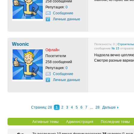
258 сообщений
Репутация:
0
Сообщение
Личные данные
Wsonic
Полезность:
0
|
Строительс
сообщение
№ 15
отправлен
Офлайн
Надоела вечно цепляю
Посетители
Смотрю разные вариант
258 сообщений
Репутация:
0
Сообщение
Личные данные
Страниц: 28
1
2
3
4
5
6
7
...
28
Дальше
Активные темы
Администрация
Последние темы