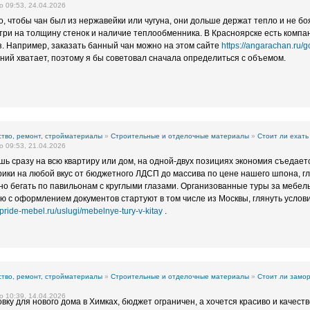
 09:53, 24.04.2026
, чтобы чан был из нержавейки или чугуна, они дольше держат тепло и не б
три на толщину стенок и наличие теплообменника. В Красноярске есть компа
з. Например, заказать банный чан можно на этом сайте
https://angarachan.ru/g
ний хватает, поэтому я бы советовал сначала определиться с объемом.
тво, ремонт, стройматериалы
»
Строительные и отделочные материалы
»
Стоит ли ехать
 09:53, 21.04.2026
шь сразу на всю квартиру или дом, на одной-двух позициях экономия съедает
ики на любой вкус от бюджетного ЛДСП до массива по цене нашего шпона, г
но бегать по павильонам с круглыми глазами. Организованные туры за мебел
 с оформлением документов стартуют в том числе из Москвы, глянуть услови
//pride-mebel.ru/uslugi/mebelnye-tury-v-kitay
.
тво, ремонт, стройматериалы
»
Строительные и отделочные материалы
»
Стоит ли замор
 10:39, 14.04.2026
ку для нового дома в Химках, бюджет ограничен, а хочется красиво и качест