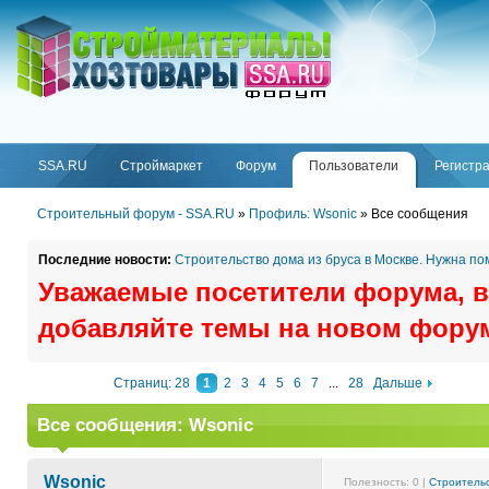
ФОРУМ
SSA.RU
SSA.RU
Строймаркет
Форум
Пользователи
Регистр
Строительный форум - SSA.RU
»
Профиль: Wsonic
»
Все сообщения
Последние новости:
Строительство дома из бруса в Москве. Нужна п
Уважаемые посетители форума, в
добавляйте темы на новом фору
Страниц: 28
1
2
3
4
5
6
7
...
28
Дальше
Все сообщения: Wsonic
Wsonic
Полезность:
0
|
Строительс