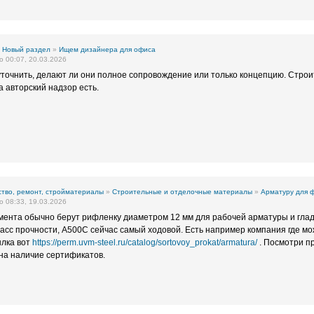
»
Новый раздел
»
Ищем дизайнера для офиса
 00:07, 20.03.2026
уточнить, делают ли они полное сопровождение или только концепцию. Строи
а авторский надзор есть.
тво, ремонт, стройматериалы
»
Строительные и отделочные материалы
»
Арматуру для 
 08:33, 19.03.2026
ента обычно берут рифленку диаметром 12 мм для рабочей арматуры и гладк
ласс прочности, А500С сейчас самый ходовой. Есть например компания где мо
ылка вот
https://perm.uvm-steel.ru/catalog/sortovoy_prokat/armatura/
. Посмотри пр
на наличие сертификатов.