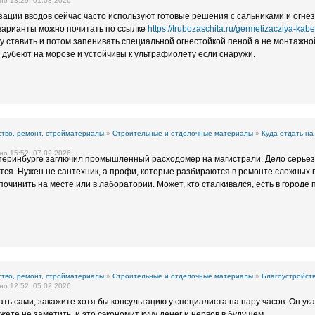
о 13:29, 01.03.2026
ации вводов сейчас часто используют готовые решения с сальниками и огн
варианты можно почитать по ссылке
https://trubozaschita.ru/germetizacziya-kab
зу ставить и потом запенивать специальной огнестойкой пеной а не монтажн
дубеют на морозе и устойчивы к ультрафиолету если снаружи.
тво, ремонт, стройматериалы
»
Строительные и отделочные материалы
»
Куда отдать н
о 15:52, 07.02.2026
теринбурге заглючил промышленный расходомер на магистрали. Дело серьезн
тся. Нужен не сантехник, а профи, которые разбираются в ремонте сложных п
 починить на месте или в лаборатории. Может, кто сталкивался, есть в город
тво, ремонт, стройматериалы
»
Строительные и отделочные материалы
»
Благоустройств
о 12:52, 05.02.2026
ть сами, закажите хотя бы консультацию у специалиста на пару часов. Он ук
ете не заметить, и это сэкономит кучу денег и нервов в будущем.