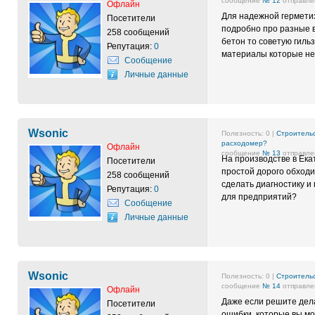
сообщение
№ 12
отправлен
Офлайн
Для надежной герметиз
Посетители
подробно про разные 
258 сообщений
бетон то советую гиль
Репутация:
0
материалы которые не 
Сообщение
Личные данные
Wsonic
Полезность:
0
|
Строительс
расходомер?
Офлайн
сообщение
№ 13
отправлен
На производстве в Ека
Посетители
простой дорого обходи
258 сообщений
сделать диагностику и
Репутация:
0
для предприятий?
Сообщение
Личные данные
Wsonic
Полезность:
0
|
Строительс
сообщение
№ 14
отправлен
Офлайн
Даже если решите дела
Посетители
ошибки, которые вы мож