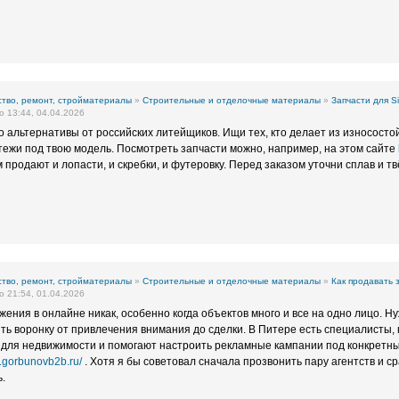
тво, ремонт, стройматериалы
»
Строительные и отделочные материалы
»
Запчасти для S
 13:44, 04.04.2026
о альтернативы от российских литейщиков. Ищи тех, кто делает из износостой
тежи под твою модель. Посмотреть запчасти можно, например, на этом сайте
м продают и лопасти, и скребки, и футеровку. Перед заказом уточни сплав и т
тво, ремонт, стройматериалы
»
Строительные и отделочные материалы
»
Как продавать
 21:54, 01.04.2026
жения в онлайне никак, особенно когда объектов много и все на одно лицо. Н
ть воронку от привлечения внимания до сделки. В Питере есть специалисты
для недвижимости и помогают настроить рекламные кампании под конкретный
te.gorbunovb2b.ru/
. Хотя я бы советовал сначала прозвонить пару агентств и ср
.