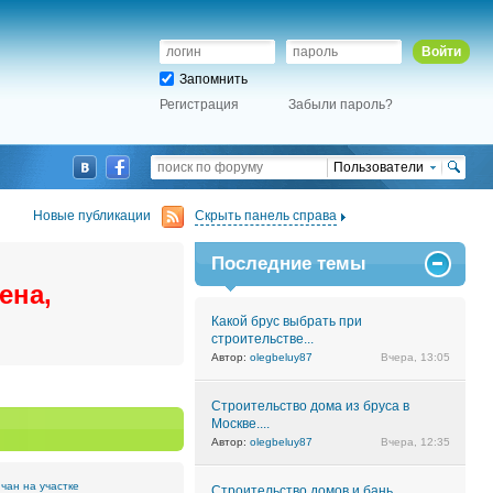
Войти
Запомнить
Регистрация
Забыли пароль?
Пользователи
Новые публикации
Скрыть панель справа
Последние темы
ена,
Какой брус выбрать при
строительстве...
Автор:
olegbeluy87
Вчера, 13:05
Строительство дома из бруса в
Москве....
Автор:
olegbeluy87
Вчера, 12:35
 чан на участке
Строительство домов и бань