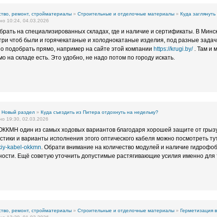
тво, ремонт, стройматериалы
»
Строительные и отделочные материалы
»
Куда заглянуть
о 10:24, 04.03.2026
рать на специализированных складах, где и наличие и сертификаты. В Минск
три чтоб были и горячекатаные и холоднокатаные изделия, под разные зада
но подобрать прямо, например на сайте этой компании
https://krugi.by/
. Там и 
о на складе есть. Это удобно, не надо потом по городу искать.
»
Новый раздел
»
Куда съездить из Питера отдохнуть на недельку?
о 19:30, 02.03.2026
 ОККМН один из самых ходовых вариантов благодаря хорошей защите от грызу
стики и варианты исполнения этого оптического кабеля можно посмотреть ту
skiy-kabel-okkmn
. Обрати внимание на количество модулей и наличие гидрофоб
ности. Ещё советую уточнить допустимые растягивающие усилия именно для 
тво, ремонт, стройматериалы
»
Строительные и отделочные материалы
»
Герметизация в