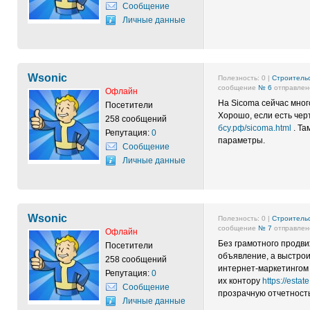
Сообщение
Личные данные
Wsonic
Полезность:
0
|
Строительс
сообщение
№ 6
отправлено
Офлайн
На Sicoma сейчас мног
Посетители
Хорошо, если есть чер
258 сообщений
бсу.рф/sicoma.html
. Та
Репутация:
0
параметры.
Сообщение
Личные данные
Wsonic
Полезность:
0
|
Строительс
сообщение
№ 7
отправлено
Офлайн
Без грамотного продви
Посетители
объявление, а выстрои
258 сообщений
интернет-маркетингом 
Репутация:
0
их контору
https://esta
Сообщение
прозрачную отчетность
Личные данные