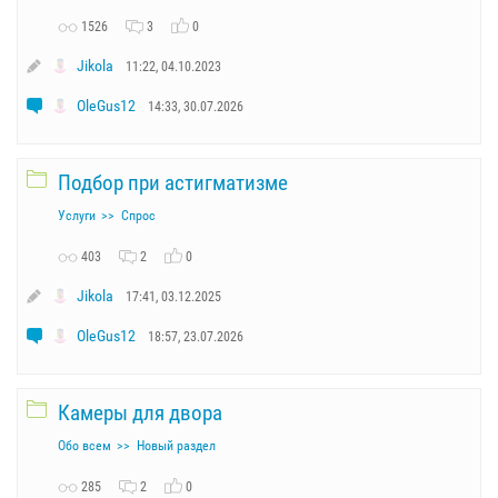
1526
3
0
Jikola
11:22, 04.10.2023
OleGus12
14:33, 30.07.2026
Подбор при астигматизме
Услуги
Спрос
403
2
0
Jikola
17:41, 03.12.2025
OleGus12
18:57, 23.07.2026
Камеры для двора
Обо всем
Новый раздел
285
2
0