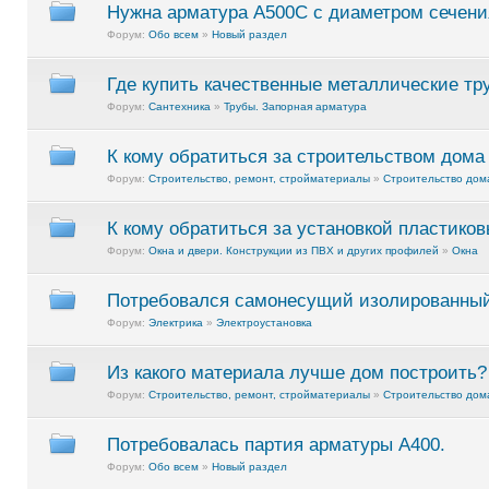
Нужна арматура А500С с диаметром сечени
Форум:
Обо всем
»
Новый раздел
Где купить качественные металлические тр
Форум:
Сантехника
»
Трубы. Запорная арматура
К кому обратиться за строительством дома
Форум:
Строительство, ремонт, стройматериалы
»
Строительство дома
К кому обратиться за установкой пластиков
Форум:
Окна и двери. Конструкции из ПВХ и других профилей
»
Окна
Потребовался самонесущий изолированный
Форум:
Электрика
»
Электроустановка
Из какого материала лучше дом построить?
Форум:
Строительство, ремонт, стройматериалы
»
Строительство дома
Потребовалась партия арматуры А400.
Форум:
Обо всем
»
Новый раздел