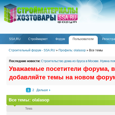
ФОРУМ
SSA.RU
SSA.RU
Строймаркет
Форум
Пользователи
Регистр
Строительный форум - SSA.RU
»
Профиль: olalasop
»
Все темы
Последние новости:
Строительство дома из бруса в Москве. Нужна п
Уважаемые посетители форума, в
добавляйте темы на новом фору
1
2
Дальше
Все темы: olalasop
Тема