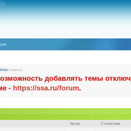
ация
омощь
(закрыть)
озможность добавлять темы отключ
ме -
https://ssa.ru/forum
.
Автор
Статистика