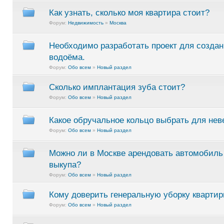
Как узнать, сколько моя квартира стоит?
Форум:
Недвижимость
»
Москва
Необходимо разработать проект для создан
водоёма.
Форум:
Обо всем
»
Новый раздел
Сколько имплантация зуба стоит?
Форум:
Обо всем
»
Новый раздел
Какое обручальное кольцо выбрать для нев
Форум:
Обо всем
»
Новый раздел
Можно ли в Москве арендовать автомобиль
выкупа?
Форум:
Обо всем
»
Новый раздел
Кому доверить генеральную уборку квартир
Форум:
Обо всем
»
Новый раздел