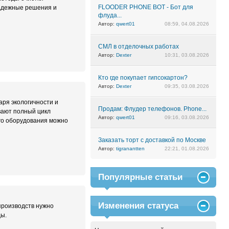
FLOODER PHONE BOT - Бот для
надежные решения и
флуда...
Автор:
qwert01
08:59, 04.08.2026
СМЛ в отделочных работах
Автор:
Dexter
10:31, 03.08.2026
Кто где покупает гипсокартон?
Автор:
Dexter
09:35, 03.08.2026
ря экологичности и
Продам: Флудер телефонов. Phone...
вают полный цикл
Автор:
qwert01
09:16, 03.08.2026
ого оборудования можно
Заказать торт с доставкой по Москве
Автор:
tigranantten
22:21, 01.08.2026
Популярные статьи
Изменения статуса
производств нужно
ды.