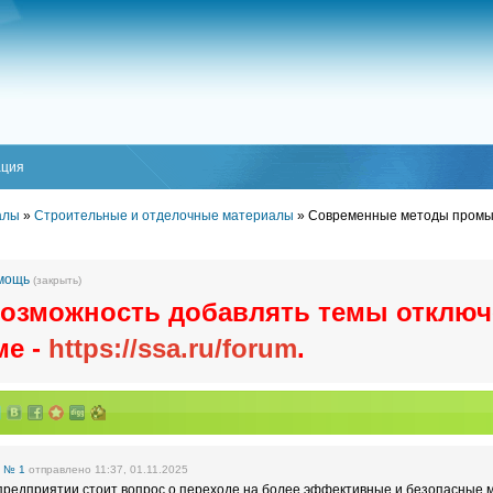
ация
алы
»
Строительные и отделочные материалы
»
Современные методы промы
омощь
(закрыть)
озможность добавлять темы отключ
ме -
https://ssa.ru/forum
.
е
№ 1
отправлено 11:37, 01.11.2025
предприятии стоит вопрос о переходе на более эффективные и безопасные 