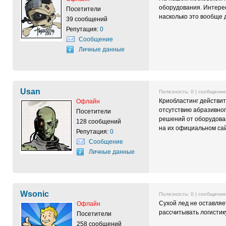
оборудования. Интерес
Посетители
насколько это вообще 
39 сообщений
Репутация:
0
Сообщение
Личные данные
Usan
Полезность:
0
| сообщени
Криобластинг действи
Офлайн
отсутствию абразивно
Посетители
решений от оборудован
128 сообщений
на их официальном са
Репутация:
0
Сообщение
Личные данные
Wsonic
Полезность:
0
| сообщени
Сухой лед не оставляе
Офлайн
рассчитывать логистик
Посетители
258 сообщений