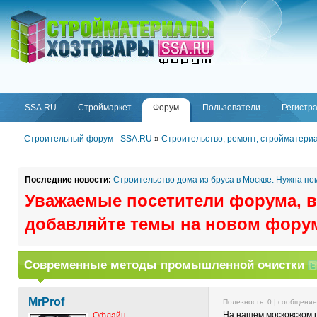
ФОРУМ
SSA.RU
SSA.RU
Строймаркет
Форум
Пользователи
Регистр
Строительный форум - SSA.RU
»
Строительство, ремонт, стройматери
Последние новости:
Строительство дома из бруса в Москве. Нужна п
Уважаемые посетители форума, в
добавляйте темы на новом фору
Современные методы промышленной очистки
MrProf
Полезность:
0
| сообщени
На нашем московском 
Офлайн