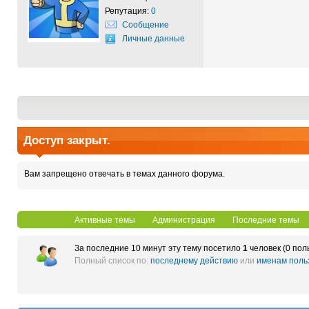
Репутация:
0
Сообщение
Личные данные
Доступ закрыт.
Вам запрещено отвечать в темах данного форума.
Активные темы
Администрация
Последние темы
За последние 10 минут эту тему посетило
1
человек (0 пол
Полный список по:
последнему действию
или
именам поль