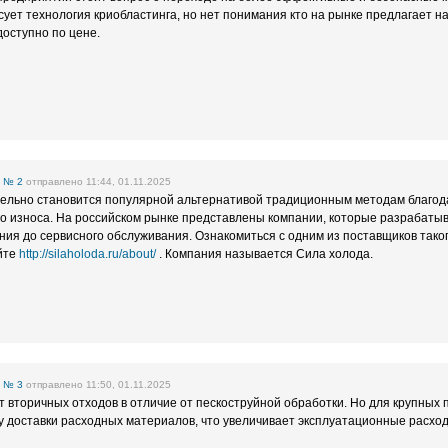
ует технология криобластинга, но нет понимания кто на рынке предлагает 
доступно по цене.
е
№ 2
отправлено 11:44, 01.11.2025
тельно становится популярной альтернативой традиционным методам благода
го износа. На российском рынке представлены компании, которые разрабаты
ия до сервисного обслуживания. Ознакомиться с одним из поставщиков так
йте
http://silaholoda.ru/about/
. Компания называется Сила холода.
е
№ 3
отправлено 11:50, 01.11.2025
т вторичных отходов в отличие от пескоструйной обработки. Но для крупных 
у доставки расходных материалов, что увеличивает эксплуатационные расхо