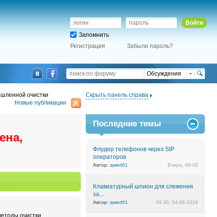
Войти
Запомнить
Регистрация
Забыли пароль?
Обсуждения
шленной очистки
Скрыть панель справа
Новые публикации
Последние темы
ена,
Флудер телефонов через SIP
операторов
Автор:
qwert01
Вчера, 09:08
Клавиатурный шпион для слежения
за...
Автор:
qwert01
09:30, 04.08.2026
методы очистки