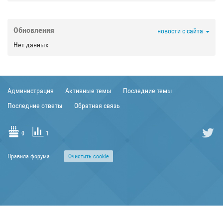


Обновления
новости с сайта

Нет данных



Администрация
Активные темы
Последние темы


Последние ответы
Обратная связь


0
1

Правила форума
Очиcтить cookie
TRANSLIT
?

[BBCODE]