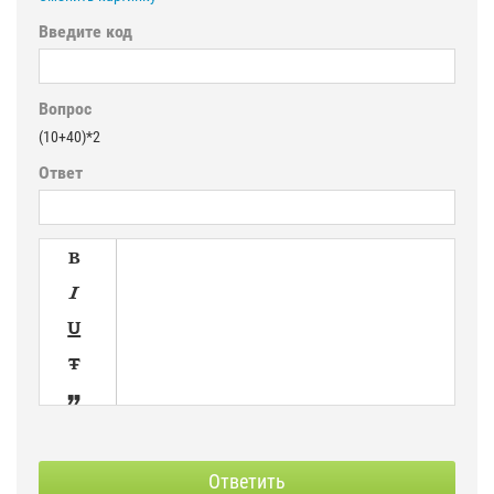
Введите код
Вопрос
(10+40)*2
Ответ





SPOILER
СКРЫТЫЙ
Ответить