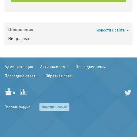



Обновления
новости с сайта

Нет данных



Администрация
Активные темы
Последние темы


Последние ответы
Обратная связь


0
1

Правила форума
Очиcтить cookie
TRANSLIT
?
