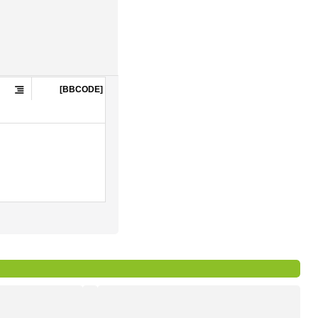


[BBCODE]