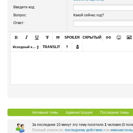
Введите код:
Вопрос:
Какой сейчас год?
Ответ:








SPOILER
СКРЫТЫЙ

TRANSLIT
?
Исходный код

Активные темы
Администрация
Последние темы
За последние 10 минут эту тему посетило
1
человек (0 пол
Полный список по:
последнему действию
или
именам поль