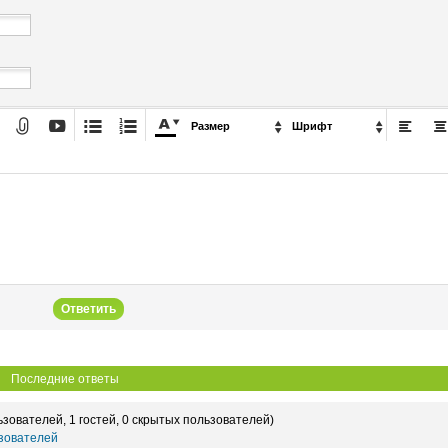







Размер

Шрифт

Ответить
Последние ответы
ьзователей, 1 гостей, 0 скрытых пользователей)
зователей