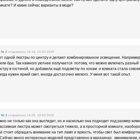
омнате? И какие сейчас варианты в моде?
е
№ 2
отправлено 14:18, 19.03.2026
от одной люстры по центру и делают комбинированное освещение. Например
или бра. Так намного уютнее получается потому, что можно включать разный 
стру в гостиной, но добавила ещё подсветку по зонам и комната стала совсе
егда нужен яркий свет, иногда достаточно мягкого. У меня вот такой опыт.
е
№ 3
отправлено 14:25, 19.03.2026
но не только как она выглядит, но и насколько она подходит под размер ком
сивная люстра может смотреться тяжело, а в просторной комнате, наоборо
ё стоит обращать внимание на тип ламп и яркость, чтобы свет был комфорт
 Сейчас много интересных моделей представлено в магазинах: минимализм, 