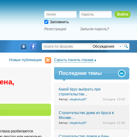
Войти
Запомнить
Регистрация
Забыли пароль?
Обсуждения
Новые публикации
Скрыть панель справа
Последние темы
ена,
Какой брус выбрать при
строительстве...
Автор:
olegbeluy87
Сегодня, 13:05
Строительство дома из бруса в
Москве....
Автор:
olegbeluy87
Сегодня, 12:35
 глаза разбегаются.
Строительство домов и бань
ую люстру или несколько