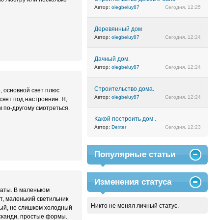
Автор:
olegbeluy87
Сегодня, 12:25
Деревянный дом
Автор:
olegbeluy87
Сегодня, 12:24
Дачный дом.
Автор:
olegbeluy87
Сегодня, 12:24
Строительство дома.
, основной свет плюс
Автор:
olegbeluy87
Сегодня, 12:24
свет под настроение. Я,
м по-другому смотреться.
Какой построить дом .
Автор:
Dexter
Сегодня, 12:23
Популярные статьи
Изменения статуса
наты. В маленьком
т, маленький светильник
Никто не менял личный статус.
ный, не слишком холодный
сканди, простые формы.