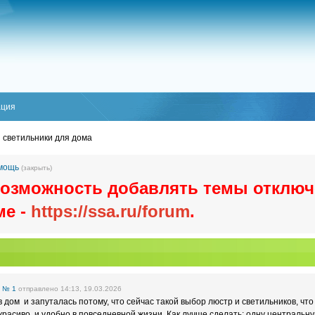
ация
 светильники для дома
омощь
(закрыть)
озможность добавлять темы отключ
ме -
https://ssa.ru/forum
.
е
№ 1
отправлено 14:13, 19.03.2026
дом и запуталась потому, что сейчас такой выбор люстр и светильников, что
красиво, и удобно в повседневной жизни. Как лучше сделать: одну центральн