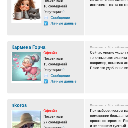
Посетители
источников света по к
16 сообщений
Репутация:
0
Сообщение
Личные данные
Кармена Горча
Полезность:
0
| сообщени
Сейчас многие уходят 
Офлайн
точечные светильники 
Посетители
например, оставила лю
15 сообщений
Плюс это удобно: не вс
Репутация:
0
Сообщение
Личные данные
nkoros
Полезность:
0
| сообщени
При выборе люстры важ
Офлайн
помещении большая мас
Посетители
просто потеряется. Ещ
27 сообщений
и не слишком тусклый.