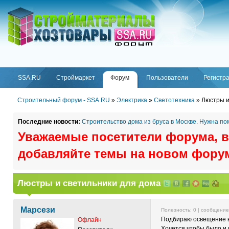
ФОРУМ
SSA.RU
SSA.RU
Строймаркет
Форум
Пользователи
Регистр
Строительный форум - SSA.RU
»
Электрика
»
Светотехника
»
Люстры и
Последние новости:
Строительство дома из бруса в Москве. Нужна п
Уважаемые посетители форума, в
добавляйте темы на новом фору
Люстры и светильники для дома
Марсези
Полезность:
0
| сообщени
Подбираю освещение в 
Офлайн
Хочется чтобы было и 