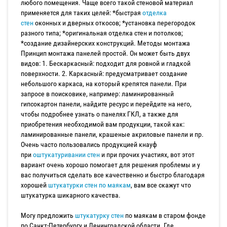
любого помещения. Чаще всего такой стеновой материал
применяется для таких целей: *быстрая
отделка
стен
оконных и дверных откосов; *установка перегородок
разного типа; *оригинальная отделка стен и потолков;
*создание дизайнерских конструкций. Методы монтажа
Принцип монтажа панелей простой. Он может быть двух
видов: 1. Бескаркасный: подходит для ровной и гладкой
поверхности. 2. Каркасный: предусматривает создание
небольшого каркаса, на который крепятся панели. При
запросе в поисковике, например: ламинированный
гипсокартон панели, найдите ресурс и перейдите на него,
чтобы подробнее узнать о панелях ГКЛ, а также для
приобретения необходимой вам продукции, такой как:
ламинированные панели, крашеные акриловые панели и пр.
Очень часто пользовались продукцией кнауф
при
оштукатуривании стен
и при прочих участиях, вот этот
вариант очень хорошо помогает для решения проблемы и у
вас получиться сделать все качественно и быстро благодаря
хорошей
штукатурки стен по маякам
, вам все скажут что
штукатурка шикарного качества.
Могу предложить
штукатурку стен
по маякам в старом фонде
по Санкт-Петербургу и Ленинградской области. Где