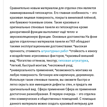
Сравнительно новым материалом для отделки стен является
ламинированный гипсокартон. Его главная особенность – это
красивая лицевая поверхность, покрыта виниловой плёнкой,
или бумажно-тканевым слоем. Такие красивые и
оригинальные стеновые панели из гипсокартона кроме
декоративной функции выполняют ещё тепло- и
звукоизоляционную функции. Основные достоинства На фоне
других отделочных материалов панели из ГКЛ обладают
такими эксплуатационными достоинствами: *высокая
прочность; стоимость
штукатурных работ
*стойкость к износу
и воздействию агрессивных факторов; *красивый внешний
вид; *богатство оттенков, текстур;
гипсовая штукатурка
,
*легкий, быстрый монтаж; *несложный уход;
*универсальность применения; *возможность монтажа на
любую поверхность: бетонную или кирпичную, деревянную.
Используя такие стеновые панели, вы сможете быстро и
легко скрыть все имеющиеся дефекты стен, и придать им
оригинальный вид. Сфера применения Сфера их применения
достаточно разнообразная. В первую очередь – это отделка
стен коммерческих и общественных помещений. С помощью
данного материала можно создать красивый интерьер для