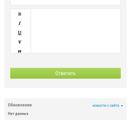





SPOILER
СКРЫТЫЙ
Ответить



Обновления
новости с сайта

Нет данных

