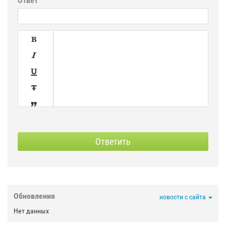
Ответ





SPOILER
СКРЫТЫЙ
Ответить



Обновления
новости с сайта

Нет данных
