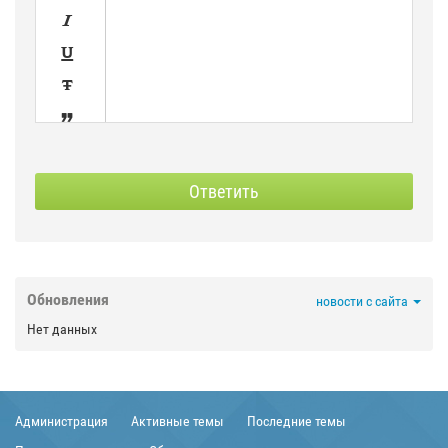




SPOILER
СКРЫТЫЙ
Ответить



Обновления
новости с сайта

Нет данных



Администрация
Активные темы
Последние темы

