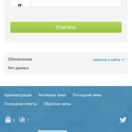

SPOILER
СКРЫТЫЙ
Ответить



Обновления
новости с сайта

Нет данных



Администрация
Активные темы
Последние темы


Последние ответы
Обратная связь


0
1
