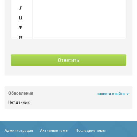




SPOILER
СКРЫТЫЙ
Ответить



Обновления
новости с сайта

Нет данных



Администрация
Активные темы
Последние темы

