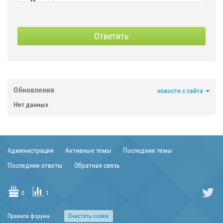
SPOILER
СКРЫТЫЙ
Ответить



Обновления
новости с сайта

Нет данных



Администрация
Активные темы
Последние темы


Последние ответы
Обратная связь


0
1

Правила форума
Очиcтить cookie
TRANSLIT