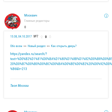
Москвич
Главные редакторы
0
№7
0
15:38, 04.10.2017
Обо всем
Новый раздел
Как открыть дверь?
https://yandex.ru/search/?
text=%D0%B2%D1%81%D0%BA%D1%80%D1%8B%D1%82%D0%B8%D0%B
20%D0%B7%D0%B0%D0%BC%D0%BA%D0%BE%D0%B2%20%D0%92%D0%
%B6&lr=213
Твоя Москва
Москвич