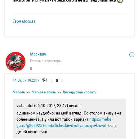
посмотрите Ютуб канал Земского и не выпендривайтесь
Твоя Москва
Москвич
Главные редакторы
0
№4
0
14:56, 07.10.2017
Мебель
Мягкая мебель
Двухярусная кровать
vistanatol (06.10.2017, 23:47) писал:
с диваном неудобно. на мой взгляд. Со столом внизу еже
более-менее. Ну или вот такой вариант
https://mebel-
gu.ru/g8089251-metallicheskie-dvuhyarusnye-krovati
если
детей несколько