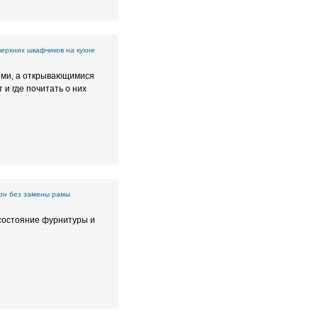
ерхних шкафчиков на кухне
ными, а открывающимися
и где почитать о них
он без замены рамы
 состояние фурнитуры и