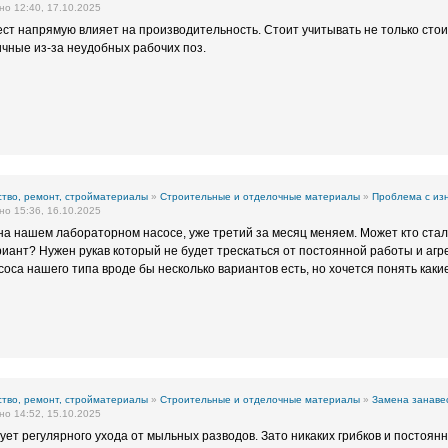
о 12:40, 17.10.2025
ст напрямую влияет на производительность. Стоит учитывать не только стои
чные из-за неудобных рабочих поз.
тво, ремонт, стройматериалы
»
Строительные и отделочные материалы
»
Проблема с из
о 15:36, 16.10.2025
на нашем лабораторном насосе, уже третий за месяц меняем. Может кто стал
иант? Нужен рукав который не будет трескаться от постоянной работы и агр
соса нашего типа вроде бы несколько вариантов есть, но хочется понять каки
тво, ремонт, стройматериалы
»
Строительные и отделочные материалы
»
Замена занавес
о 14:52, 15.10.2025
ует регулярного ухода от мыльных разводов. Зато никаких грибков и постоянно