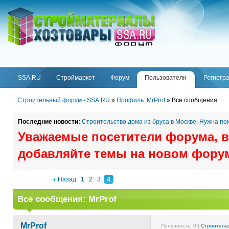
ФОРУМ
SSA.RU
SSA.RU
Строймаркет
Форум
Пользователи
Регистр
Строительный форум - SSA.RU
»
Профиль: MrProf
»
Все сообщения
Последние новости:
Строительство дома из бруса в Москве. Нужна п
Уважаемые посетители форума, в
добавляйте темы на новом фору
Назад
1
2
3
4
Все сообщения: MrProf
MrProf
Полезность:
0
|
Строительс