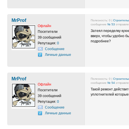
MrProf
Полезность:
0
|
Строительс
сообщение
№ 53
отправлен
Офлайн
Затеял переделку кухн
Посетители
вверх, чтобы удобно б
39 сообщений
подробнее?
Репутация:
0
Сообщение
Личные данные
MrProf
Полезность:
0
|
Строительс
сообщение
№ 54
отправлен
Офлайн
Такой ремонт действит
Посетители
уплотнителей которые 
39 сообщений
Репутация:
0
Сообщение
Личные данные