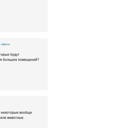
 офиса
торые будут
для больших помещений?
а некоторые вообще
 или животные.