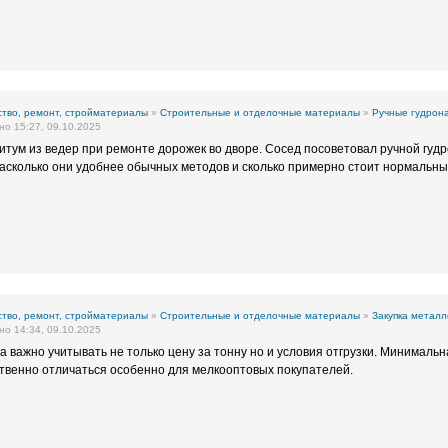
тво, ремонт, стройматериалы
»
Строительные и отделочные материалы
»
Ручные гудрон
о 15:27, 09.10.2025
итум из ведер при ремонте дорожек во дворе. Сосед посоветовал ручной гудр
асколько они удобнее обычных методов и сколько примерно стоит нормальн
тво, ремонт, стройматериалы
»
Строительные и отделочные материалы
»
Закупка металл
о 14:34, 09.10.2025
 важно учитывать не только цену за тонну но и условия отгрузки. Минимальн
твенно отличаться особенно для мелкооптовых покупателей.