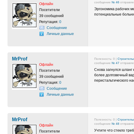
сообщение
№ 46
отправлен
Офлайн
Эргономика рабочих ме
Посетители
потенциальные больни
39 сообщений
Репутация:
0
Сообщение
Личные данные
MrProf
Полезность:
0
|
Строительс
сообщение
№ 47
отправлен
Офлайн
Снова загнулся шланг 
Посетители
более долговечный вар
39 сообщений
перистальтического на
Репутация:
0
Сообщение
Личные данные
MrProf
Полезность:
0
|
Строительс
сообщение
№ 48
отправлен
Офлайн
Учтите что стекло треб
Посетители