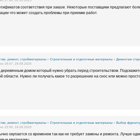
о 17:40, 02.10.2025
ртификатов соответствия при заказе. Некоторые поставщики предлагают бол
ации что может создать проблемы при приемке работ.
тво, ремонт, стройматериалы
»
Строительные и отделочные материалы
»
Демонтаж стар
о 19:47, 29.09.2025
м деревянным домом который нужно убрать перед строительством. Подскажите
й области. Нужно ли получать какое то разрешение на снос или можно прост
тво, ремонт, стройматериалы
»
Строительные и отделочные материалы
»
Выбор фурниту
о 15:50, 19.09.2025
чно окупается со временем так как не требует замены и ремонта. Лучше оди
евые механизмы.