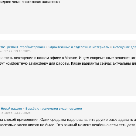
иднее чем пластиковая занавеска.
тво, ремонт, стройматериалы
»
Строительные и отделочные материалы
»
Освещение для
о 17:27, 13.10.2025
снастить освещение в нашем офисе в Москве. Ищем современные решения ко
дут комфортную атмосферу для работы. Какие варианты сейчас актуальны 
»
Новый раздел
»
Борьба с насекомыми в частном доме
о 16:55, 13.10.2025
а способ применения. Одни средства надо распылять другие раскладывать 
несколько часов никого не было. Это важный момент особенно если есть дети