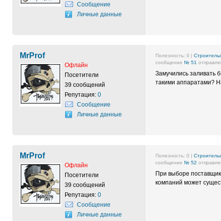
Сообщение
Личные данные
MrProf
Полезность:
0
|
Строительс
сообщение
№ 51
отправлен
Офлайн
Замучились заливать б
Посетители
такими аппаратами? Н
39 сообщений
Репутация:
0
Сообщение
Личные данные
MrProf
Полезность:
0
|
Строительс
сообщение
№ 52
отправлен
Офлайн
При выборе поставщика
Посетители
компаний может сущес
39 сообщений
Репутация:
0
Сообщение
Личные данные