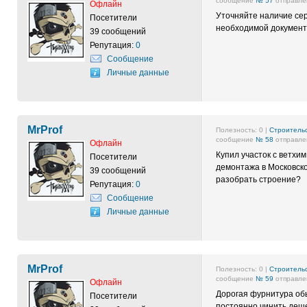
сообщение
№ 57
отправлен
Офлайн
Уточняйте наличие се
Посетители
необходимой документ
39 сообщений
Репутация:
0
Сообщение
Личные данные
MrProf
Полезность:
0
|
Строительс
сообщение
№ 58
отправлен
Офлайн
Купил участок с ветхи
Посетители
демонтажа в Московско
39 сообщений
разобрать строение?
Репутация:
0
Сообщение
Личные данные
MrProf
Полезность:
0
|
Строительс
сообщение
№ 59
отправлен
Офлайн
Дорогая фурнитура обы
Посетители
постоянно чинить деш