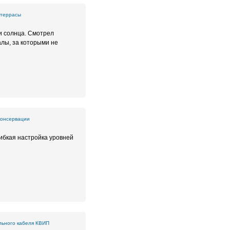
 террасы
и солнца. Смотрел
алы, за которыми не
консервации
ибкая настройка уровней
льного кабеля КВИП