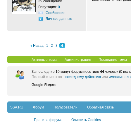
39 сообщений
Репутация:
0
Сообщение
Личные данные
Назад
1
2
3
4
Активные темы
Администрация
Последние темы
За последние 10 минут форум посетило
44
человек (0 поль
Полный список по:
последнему действию
или
именам поль
Google
Яндекс
SSA.RU
Форум
Пользователи
Обратная связь
Правила форума
Очистить Cookies