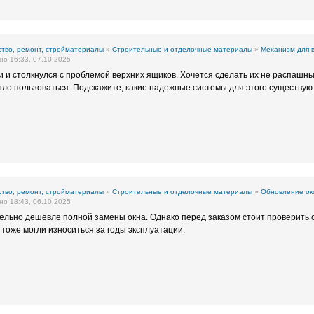
тво, ремонт, стройматериалы
»
Строительные и отделочные материалы
»
Механизм для в
о 16:33, 07.10.2025
и и столкнулся с проблемой верхних ящиков. Хочется сделать их не распаш
ыло пользоваться. Подскажите, какие надежные системы для этого существуют 
тво, ремонт, стройматериалы
»
Строительные и отделочные материалы
»
Обновление ок
о 18:43, 06.10.2025
ельно дешевле полной замены окна. Однако перед заказом стоит проверить
тоже могли износиться за годы эксплуатации.