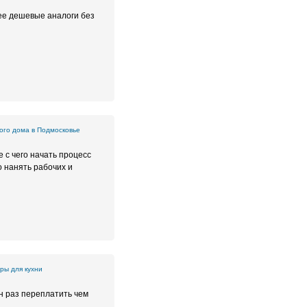
ее дешевые аналоги без
ого дома в Подмосковье
 с чего начать процесс
о нанять рабочих и
ры для кухни
н раз переплатить чем