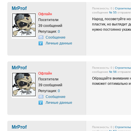
MrProf
Полезность:
0
|
Строительс
сообщение
№ 55
отправлен
Офлайн
Народ, посоветуйте но
Посетители
пластик, но выглядит 
39 сообщений
нужно постоянно ухаж
Репутация:
0
Сообщение
Личные данные
MrProf
Полезность:
0
|
Строительс
сообщение
№ 56
отправлен
Офлайн
Обращайте внимание на
Посетители
поможет оптимально и
39 сообщений
Репутация:
0
Сообщение
Личные данные
MrProf
Полезность:
0
|
Строительс