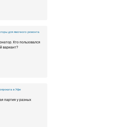
аторы для ямочного ремонта
онатор. Кто пользовался
ый вариант?
опроката в Уфе
ая партия у разных