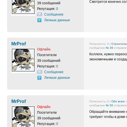
Смотрится конечно сол
39 сообщений
Репутация:
0
Сообщение
Личные данные
MrProf
Полезность:
0
|
Строительс
сообщение
№ 49
отправлен
Офлайн
Коллеги, нужно перео
Посетители
экономичными и созда
39 сообщений
Репутация:
0
Сообщение
Личные данные
MrProf
Полезность:
0
|
Обо всем
сообщение
№ 50
отправлен
Офлайн
Обращайте внимание н
Посетители
требуют чтобы в доме 
39 сообщений
Репутация:
0