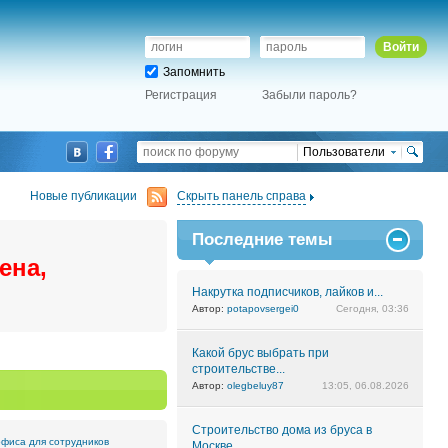
Войти
Запомнить
Регистрация
Забыли пароль?
Пользователи
Новые публикации
Скрыть панель справа
Последние темы
ена,
Накрутка подписчиков, лайков и...
Автор:
potapovsergei0
Сегодня, 03:36
Какой брус выбрать при
строительстве...
Автор:
olegbeluy87
13:05, 06.08.2026
Строительство дома из бруса в
офиса для сотрудников
Москве....