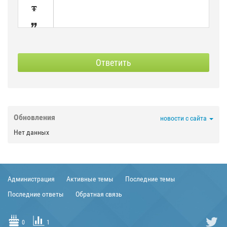


SPOILER
СКРЫТЫЙ
Ответить



Обновления
новости с сайта

Нет данных



Администрация
Активные темы
Последние темы


Последние ответы
Обратная связь


0
1