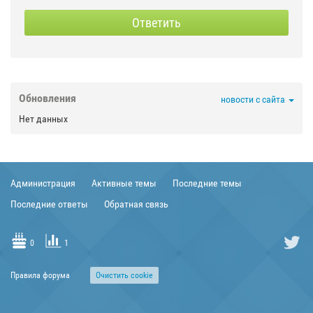
СКРЫТЫЙ
Ответить



Обновления
новости с сайта

Нет данных



Администрация
Активные темы
Последние темы


Последние ответы
Обратная связь


0
1

Правила форума
Очиcтить cookie
TRANSLIT
?