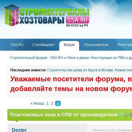
ФОРУМ
SSA.RU
SSA.RU
Строймаркет
Форум
Пользователи
Регистр
Строительный форум - SSA.RU
»
Окна и двери. Конструкции из ПВХ и 
Последние новости:
Строительство дома из бруса в Москве. Нужна п
Уважаемые посетители форума, в
добавляйте темы на новом фору
Назад
1
2
3
Пластиковые окна в СПб от производителя
Dexter
Полезность:
0
| сообщени