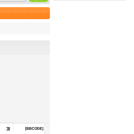


[BBCODE]