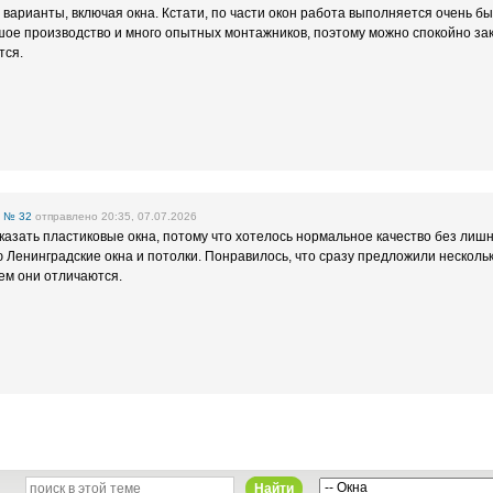
 варианты, включая окна. Кстати, по части окон работа выполняется очень б
шое производство и много опытных монтажников, поэтому можно спокойно зак
тся.
е
№ 32
отправлено 20:35, 07.07.2026
аказать пластиковые окна, потому что хотелось нормальное качество без лиш
 Ленинградские окна и потолки. Понравилось, что сразу предложили несколь
ем они отличаются.
Найти