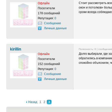
Стоит рассмотреть все
Офлайн
окон и потолков» боль
Посетители
сроки всегда соблюдаю
178 сообщений
Репутация:
0
Сообщение
Личные данные
kirillin
Полезность:
0
| сообщени
Долго выбирали, где з
Офлайн
обратились в компанию
Посетители
спокойно объяснили, ч
152 сообщений
Репутация:
0
Сообщение
Личные данные
Назад
1
2
3