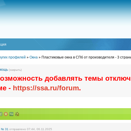
ация
других профилей
»
Окна
»
Пластиковые окна в СПб от производителя - 3 стран
омощь
(закрыть)
озможность добавлять темы отключ
ме -
https://ssa.ru/forum
.
е
№ 31
отправлено 07:44, 06.11.2025