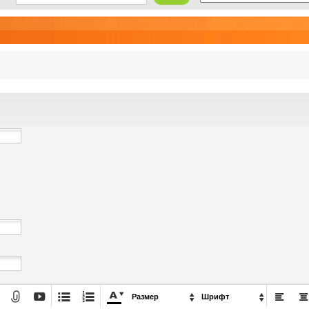







Размер

Шрифт
