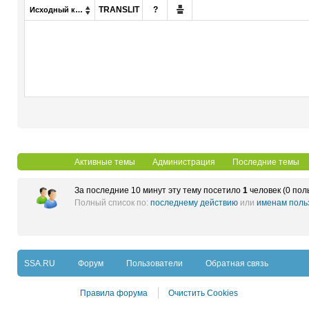

TRANSLIT
?
Исходный код

Активные темы
Администрация
Последние темы
За последние 10 минут эту тему посетило
1
человек (0 пол
Полный список по:
последнему действию
или
именам поль
SSA.RU
Форум
Пользователи
Обратная связь
Правила форума
Очистить Cookies