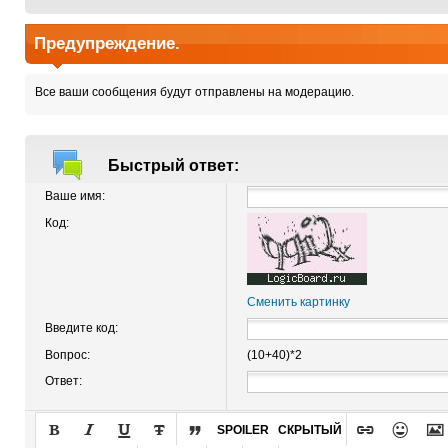
Предупреждение.
Все ваши сообщения будут отправлены на модерацию.
Быстрый ответ:
Ваше имя:
Код:
Сменить картинку
Введите код:
Вопрос:
(10+40)*2
Ответ:








SPOILER
СКРЫТЫЙ