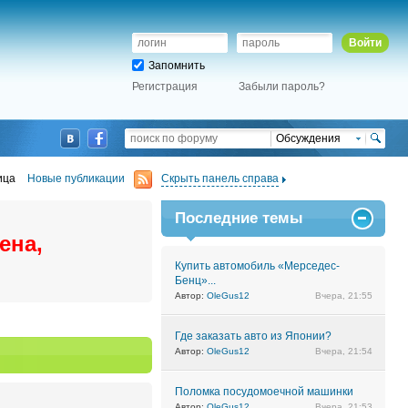
Войти
Запомнить
Регистрация
Забыли пароль?
Обсуждения
ица
Новые публикации
Скрыть панель справа
Последние темы
ена,
Купить автомобиль «Мерседес-
Бенц»...
Автор:
OleGus12
Вчера, 21:55
Где заказать авто из Японии?
Автор:
OleGus12
Вчера, 21:54
Поломка посудомоечной машинки
Автор:
OleGus12
Вчера, 21:53