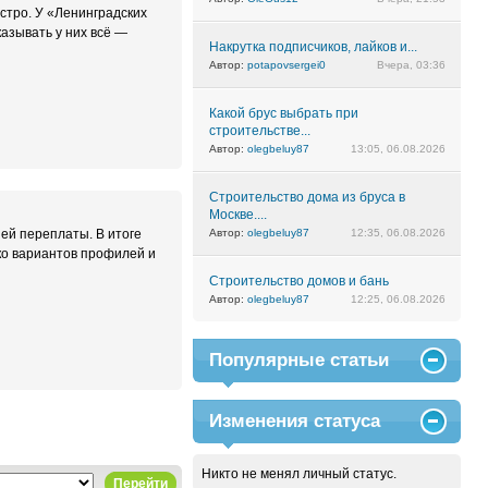
ыстро. У «Ленинградских
азывать у них всё —
Накрутка подписчиков, лайков и...
Автор:
potapovsergei0
Вчера, 03:36
Какой брус выбрать при
строительстве...
Автор:
olegbeluy87
13:05, 06.08.2026
Строительство дома из бруса в
Москве....
ней переплаты. В итоге
Автор:
olegbeluy87
12:35, 06.08.2026
ко вариантов профилей и
Строительство домов и бань
Автор:
olegbeluy87
12:25, 06.08.2026
Популярные статьи
Изменения статуса
Никто не менял личный статус.
Перейти