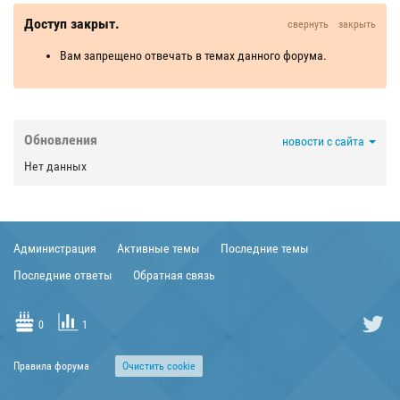
Доступ закрыт.
свернуть
закрыть
Вам запрещено отвечать в темах данного форума.
Обновления
новости с сайта
Нет данных
Администрация
Активные темы
Последние темы
Последние ответы
Обратная связь
0
1
Правила форума
Очиcтить cookie