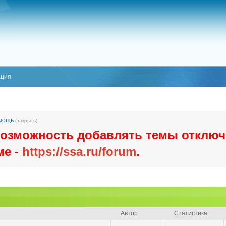
ация
омощь
(закрыть)
озможность добавлять темы отключ
ме -
https://ssa.ru/forum
.
Автор
Статистика