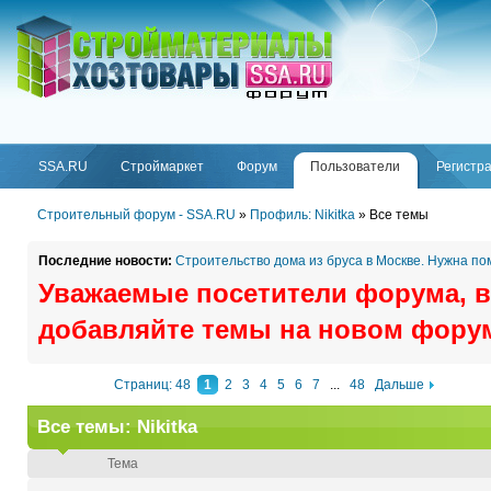
ФОРУМ
SSA.RU
SSA.RU
Строймаркет
Форум
Пользователи
Регистр
Строительный форум - SSA.RU
»
Профиль: Nikitka
»
Все темы
Последние новости:
Строительство дома из бруса в Москве. Нужна п
Уважаемые посетители форума, в
добавляйте темы на новом фору
Страниц: 48
1
2
3
4
5
6
7
...
48
Дальше
Все темы: Nikitka
Тема