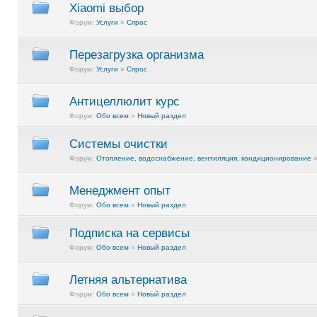
Xiaomi выбор
Форум:
Услуги
»
Спрос
Перезагрузка организма
Форум:
Услуги
»
Спрос
Антицеллюлит курс
Форум:
Обо всем
»
Новый раздел
Системы очистки
Форум:
Отопление, водоснабжение, вентиляция, кондиционирование
Менеджмент опыт
Форум:
Обо всем
»
Новый раздел
Подписка на сервисы
Форум:
Обо всем
»
Новый раздел
Летняя альтернатива
Форум:
Обо всем
»
Новый раздел