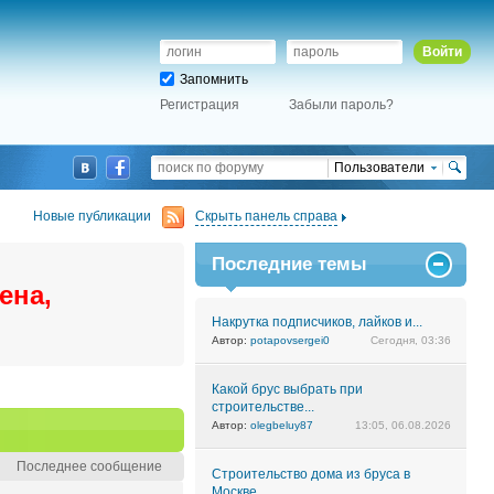
Войти
Запомнить
Регистрация
Забыли пароль?
Пользователи
Новые публикации
Скрыть панель справа
Последние темы
ена,
Накрутка подписчиков, лайков и...
Автор:
potapovsergei0
Сегодня, 03:36
Какой брус выбрать при
строительстве...
Автор:
olegbeluy87
13:05, 06.08.2026
Последнее сообщение
Строительство дома из бруса в
Москве....