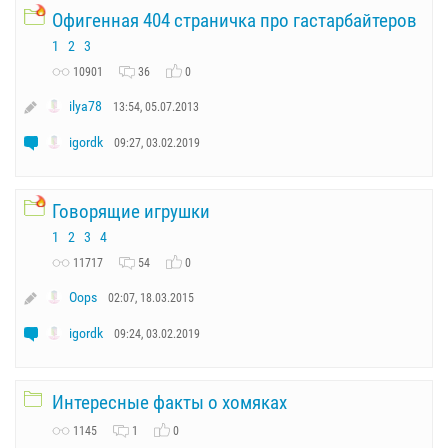
Офигенная 404 страничка про гастарбайтеров
1
2
3
10901
36
0
ilya78
13:54, 05.07.2013
igordk
09:27, 03.02.2019
Говорящие игрушки
1
2
3
4
11717
54
0
Oops
02:07, 18.03.2015
igordk
09:24, 03.02.2019
Интересные факты о хомяках
1145
1
0