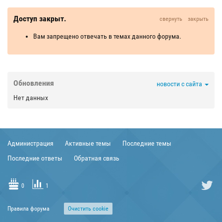
Доступ закрыт.
свернуть
закрыть
Вам запрещено отвечать в темах данного форума.
Обновления
новости с сайта
Нет данных
Администрация
Активные темы
Последние темы
Последние ответы
Обратная связь
0
1
Правила форума
Очиcтить cookie